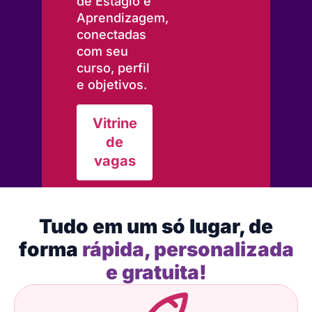
de Estágio e
Aprendizagem,
conectadas
com seu
curso, perfil
e objetivos.
Vitrine
de
vagas
Tudo em um só lugar, de
forma
rápida, personalizada
e gratuita!