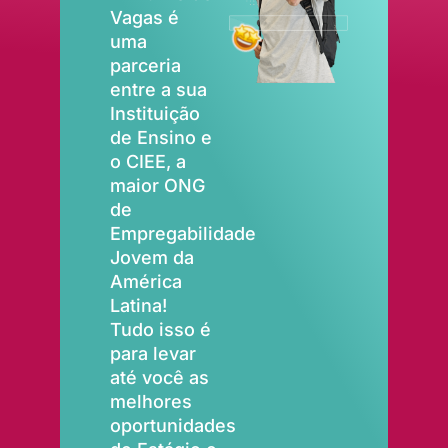
Vagas é
uma
parceria
entre a sua
Instituição
de Ensino e
o CIEE, a
maior ONG
de
Empregabilidade
Jovem da
América
Latina!
Tudo isso é
para levar
até você as
melhores
oportunidades