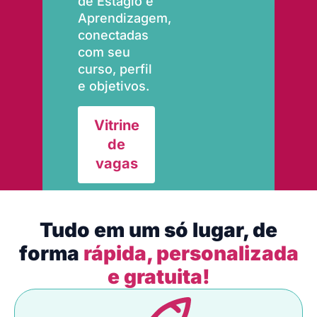
de Estágio e
Aprendizagem,
conectadas
com seu
curso, perfil
e objetivos.
Vitrine
de
vagas
Tudo em um só lugar, de
forma
rápida, personalizada
e gratuita!