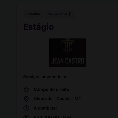
Compartilhar
6184884
Estágio
Serviços advocatícios
Campo do direito
Alvorada - Cuiabá - MT
A combinar
R$ 1.200,00 / Mês