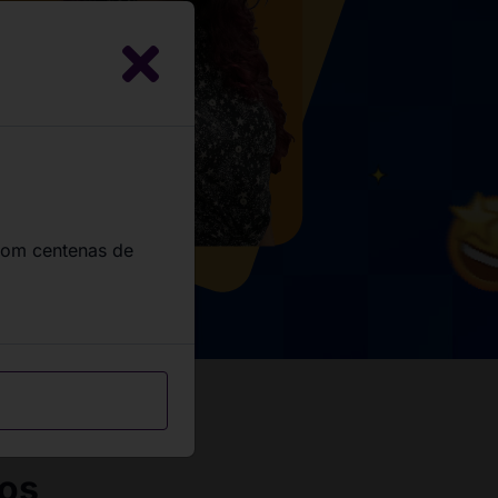
com centenas de
sos