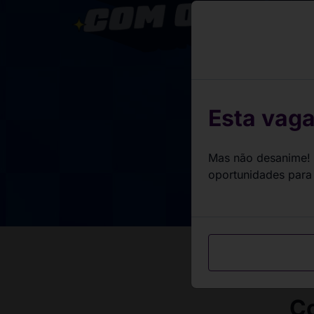
Milhares de va
estão espera
Dê o play na 
Esta vaga
Mas não desanime! 
oportunidades para
Co