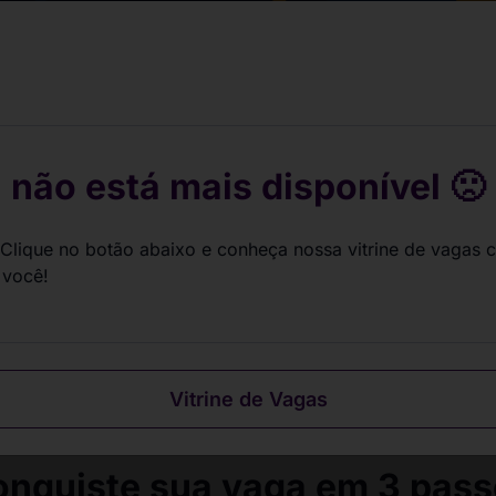
gas de estágio
ndo por você.
sua carreira.
 não está mais disponível 🙁
Clique no botão abaixo e conheça nossa vitrine de vagas 
 você!
Vitrine de Vagas
nquiste sua vaga em 3 pas