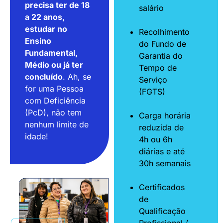
precisa ter de 18
salário
a 22 anos,
estudar no
Recolhimento
Ensino
do Fundo de
Fundamental,
Garantia do
Médio ou já ter
Tempo de
concluído
. Ah, se
Serviço
for uma Pessoa
(FGTS)
com Deficiência
(PcD), não tem
Carga horária
nenhum limite de
reduzida de
idade!
4h ou 6h
diárias e até
30h semanais
Certificados
de
Qualificação