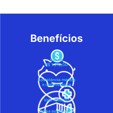
Benefícios
Salário
R$ 1.212,00
Assistência médica
e odontológica
Vale-refeição
Bolsa auxílio para