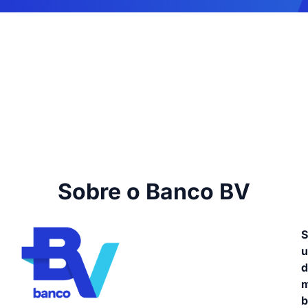
Sobre o Banco BV
d
m
b